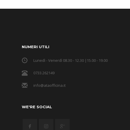
NUMERI UTILI
Lunedì - Venerdì 08.30 - 12.30 |15.00 - 19.00
0733.262149
info@ataofficina.it
WE'RE SOCIAL