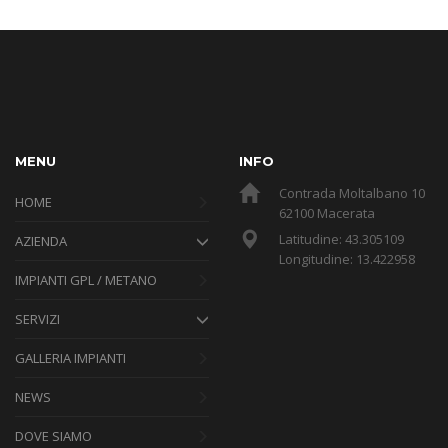
MENU
INFO
Contrada Moltalbano 10
HOME
62100 Macerata
Latitudine: 43.305109
AZIENDA
Longitudine: 13.422958
IMPIANTI GPL / METANO
SERVIZI
GALLERIA IMPIANTI
NEWS
DOVE SIAMO